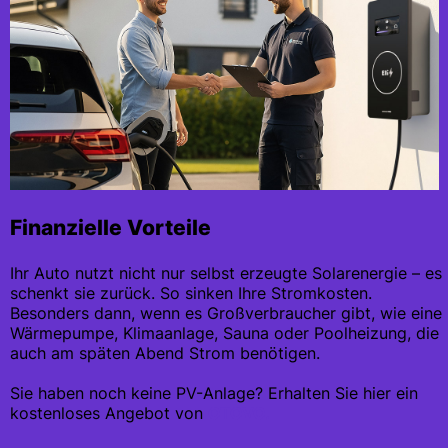
Finanzielle Vorteile
Ihr Auto nutzt nicht nur selbst erzeugte Solarenergie – es
schenkt sie zurück. So sinken Ihre Stromkosten.
Besonders dann, wenn es Großverbraucher gibt, wie eine
Wärmepumpe, Klimaanlage, Sauna oder Poolheizung, die
auch am späten Abend Strom benötigen.
Sie haben noch keine PV-Anlage? Erhalten Sie hier ein
kostenloses Angebot von
OTOVO.