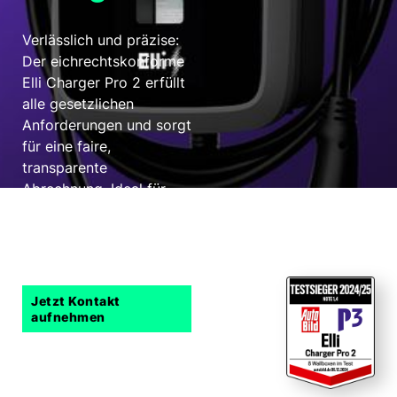
Verlässlich und präzise:
Der eichrechtskonforme
Elli Charger Pro 2 erfüllt
alle gesetzlichen
Anforderungen und sorgt
für eine faire,
transparente
Abrechnung. Ideal für
das Laden im
öffentlichen Raum.
Elli macht das.
Jetzt Kontakt
aufnehmen