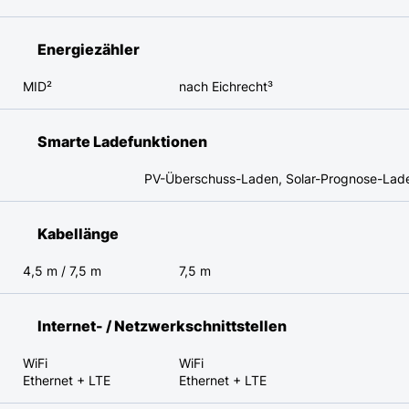
Energiezähler
MID²
nach Eichrecht³
Smarte Ladefunktionen
PV-Überschuss-Laden, Solar-Prognose-Laden
Kabellänge
4,5 m / 7,5 m
7,5 m
Internet- / Netzwerk­schnitt­stellen
WiFi
WiFi
Ethernet + LTE
Ethernet + LTE