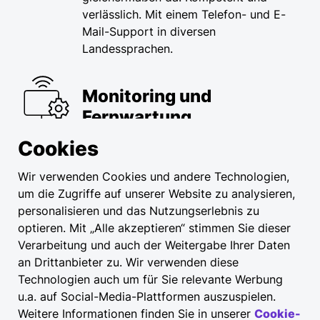
verlässlich.​ Mit einem Telefon- und E-
Mail-Support in diversen
Landessprachen.
Monitoring und
Fernwartung
Bei Bedarf erfolgt eine
Cookies
Zustandsmessung Ihrer Ladestationen
Wir verwenden Cookies und andere Technologien,
und schnelle Problemlösung via
um die Zugriffe auf unserer Website zu analysieren,
Fernwartung und kompetenter Beratung
personalisieren und das Nutzungserlebnis zu
– das minimiert Ausfallzeiten.​
optieren. Mit „Alle akzeptieren“ stimmen Sie dieser
Verarbeitung und auch der Weitergabe Ihrer Daten
Fachkompetentes
an Drittanbieter zu. Wir verwenden diese
Personal
Technologien auch um für Sie relevante Werbung
u.a. auf Social-Media-Plattformen auszuspielen.
Alle Services werden durch zertifizierte
Weitere Informationen finden Sie in unserer
Cookie-