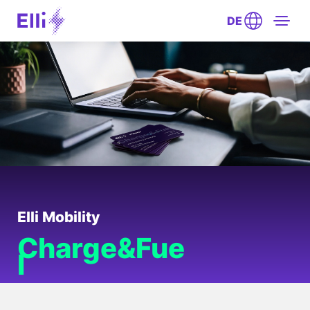
DE
Elli Mobility
Charge&Fue
l
Das Tank- und Ladeangebot für