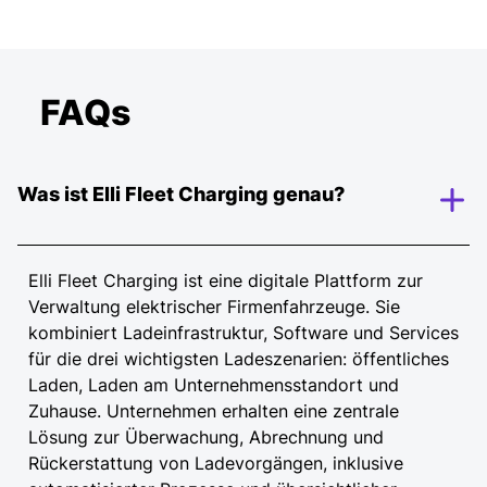
Transparente Festpreise pro
kWh für öffentliches Laden
FAQs
Öffentliche AC-Ladepunkte
0,49 €¹
per kWh
Was ist Elli Fleet Charging genau?
Öffentliche DC-Ladepunkte (außer IONITY)
0,59 €¹
per kWh
Elli Fleet Charging ist eine digitale Plattform zur
Verwaltung elektrischer Firmenfahrzeuge. Sie
kombiniert Ladeinfrastruktur, Software und Services
Schnellladen mit IONITY
für die drei wichtigsten Ladeszenarien: öffentliches
0,41 €¹
per kWh
Laden, Laden am Unternehmensstandort und
Zuhause. Unternehmen erhalten eine zentrale
Lösung zur Überwachung, Abrechnung und
Die Preise gelten für in Deutschland registrierte
Rückerstattung von Ladevorgängen, inklusive
Flottenkunden ab dem 11.08.2025 - die Preise für