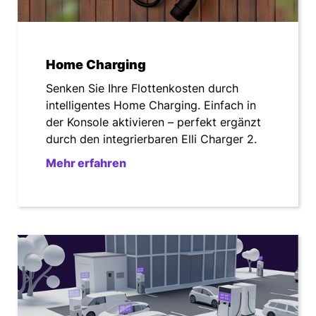
0,49 €¹
pro Monat
Öffentliche DC-Ladepunkte (außer IONITY)
Home Charging
0,59 €¹
pro Monat
Senken Sie Ihre Flottenkosten durch
intelligentes Home Charging. Einfach in
der Konsole aktivieren – perfekt ergänzt
Schnellladen mit IONITY
durch den integrierbaren Elli Charger 2.
0,59 €¹
pro Monat
Mehr erfahren
Plus
Nutzung der Elli Fleet Charging Konsole
0,00 €¹
per kWh