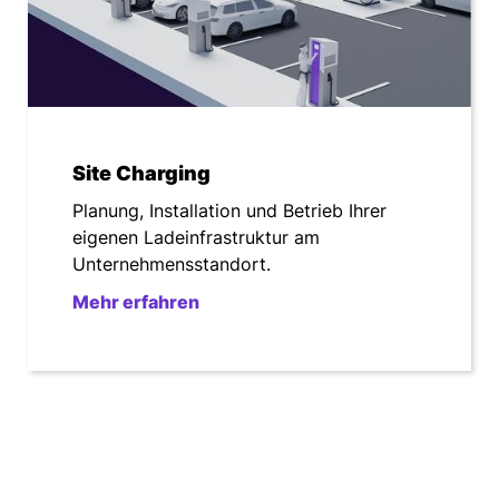
Ladekarte
0,00 €¹
per kWh
Grundgebühr für öffentliches Laden
Site Charging
11,00 €¹
pro Monat
Planung, Installation und Betrieb Ihrer
eigenen Ladeinfrastruktur am
Unternehmensstandort.
Grundgebühr für optionale Home Charging
Funktion
Mehr erfahren
+4,50 €¹
pro Monat
Monatliche Kündigung