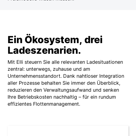
Transparente Festpreise pro
kWh für öffentliches Laden
Ein Ökosystem, drei
Sie können zwischen zwei Tarifen wählen:
Ladeszenarien.
Standard
Mit Elli steuern Sie alle relevanten Ladesituationen
zentral: unterwegs, zuhause und am
Unternehmensstandort. Dank nahtloser Integration
Nutzung der Elli Fleet Charging Konsole
aller Prozesse behalten Sie immer den Überblick,
0,00 €¹
pro Monat
reduzieren den Verwaltungsaufwand und senken
Ihre Betriebskosten nachhaltig – für ein rundum
effizientes Flottenmanagement.
Ladekarte
0,00 €¹
pro Monat