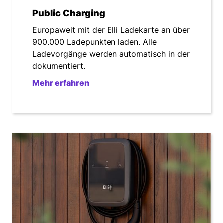
Grundgebühr für öffentliches Laden
Public Charging
6,00 €¹
pro Monat
Europaweit mit der Elli Ladekarte an über
900.000 Ladepunkten laden. Alle
Ladevorgänge werden automatisch in der
Grundgebühr für optionale Home Charging
dokumentiert.
Funktion
+4,50 €¹
Mehr erfahren
pro Monat
Monatliche Kündigung
Transparente Festpreise pro
kWh für öffentliches Laden
Öffentliche AC-Ladepunkte