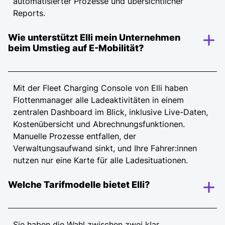
automatisierter Prozesse und übersichtlicher
andere EU-Länder finden Sie hier:
Standard
,
Reports.
Plus
Wie unterstützt Elli mein Unternehmen
1) alle Preise rein netto (exkl. USt.)
beim Umstieg auf E-Mobilität?
2) Kosten für Home Charging fallen nur an, wenn Funktion
tatsächlich genutzt wird.
Mit der Fleet Charging Console von Elli haben
Bitte beachten Sie: Die Elli Fleet Charging Tarife
Flottenmanager alle Ladeaktivitäten in einem
sind mit Wirkung zum
01.09
. zur Aktualisierung
zentralen Dashboard im Blick, inklusive Live-Daten,
vorgesehen. Eine detaillierte Übersicht der neuen
Kostenübersicht und Abrechnungsfunktionen.
Tarife und Preise finden Sie im
Preisblatt
.
Manuelle Prozesse entfallen, der
Weitere Informationen und Erläuterungen finden
Verwaltungsaufwand sinkt, und Ihre Fahrer:innen
Sie auf unserer
FAQ-Seite zur Tarifanpassung
.
nutzen nur eine Karte für alle Ladesituationen.
Welche Tarifmodelle bietet Elli?
Sie haben die Wahl zwischen zwei klar