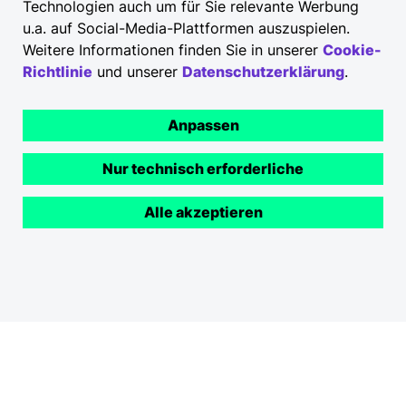
Technologien auch um für Sie relevante Werbung
u.a. auf Social-Media-Plattformen auszuspielen.
Weitere Informationen finden Sie in unserer
Cookie-
Möchten Sie zertifizierter Partner werden?
Richtlinie
und unserer
Datenschutzerklärung
.
Anpassen
Nur technisch erforderliche
Alle akzeptieren
Zum Partnershop
Die
Datenschutzbestimmungen
der Volkswagen
Group Charging GmbH finden Sie
hier
.
Die mit einem * markierten Felder benötigen wir für die
Bearbeitung Ihrer Anfrage.