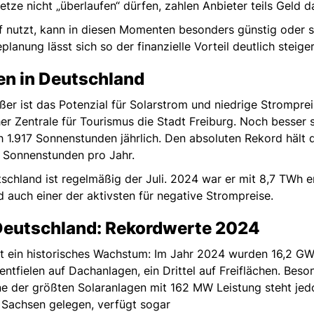
tze nicht „überlaufen“ dürfen, zahlen Anbieter teils Geld 
 nutzt, kann in diesen Momenten besonders günstig oder s
planung lässt sich so der finanzielle Vorteil deutlich steige
en in Deutschland
ßer ist das Potenzial für Solarstrom und niedrige Strompr
er Zentrale für Tourismus die Stadt Freiburg. Noch besser si
h 1.917 Sonnenstunden jährlich. Den absoluten Rekord hält 
 Sonnenstunden pro Jahr.
schland ist regelmäßig der Juli. 2024 war er mit 8,7 TWh
 auch einer der aktivsten für negative Strompreise.
Deutschland: Rekordwerte 2024
t ein historisches Wachstum: Im Jahr 2024 wurden 16,2 GW n
entfielen auf Dachanlagen, ein Drittel auf Freiflächen. Beso
Eine der größten Solaranlagen mit 162 MW Leistung steht je
in Sachsen gelegen, verfügt sogar