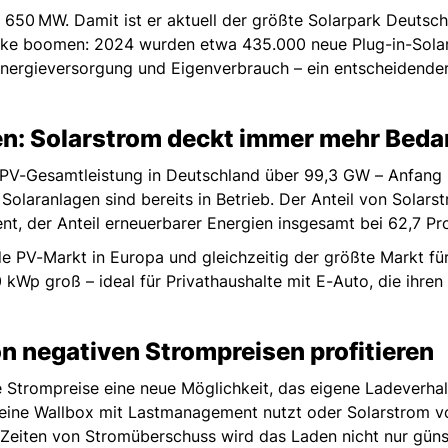
on 650 MW. Damit ist er aktuell der größte Solarpark Deuts
rke boomen: 2024 wurden etwa 435.000 neue Plug-in-Solar
Energieversorgung und Eigenverbrauch – ein entscheidender 
en: Solarstrom deckt immer mehr Beda
te PV-Gesamtleistung in Deutschland über 99,3 GW – Anfa
 Solaranlagen sind bereits in Betrieb. Der Anteil von Solars
nt, der Anteil erneuerbarer Energien insgesamt bei 62,7 Pr
e PV-Markt in Europa und gleichzeitig der größte Markt für
kWp groß – ideal für Privathaushalte mit E-Auto, die ihre
n negativen Strompreisen profitieren
e Strompreise eine neue Möglichkeit, das eigene Ladeverhal
, eine Wallbox mit Lastmanagement nutzt oder Solarstrom 
Zeiten von Stromüberschuss wird das Laden nicht nur günsti