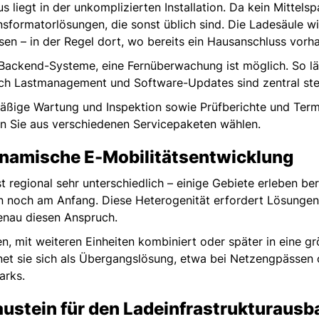
us liegt in der unkomplizierten Installation. Da kein Mittel
nsformatorlösungen, die sonst üblich sind. Die Ladesäule wi
n – in der Regel dort, wo bereits ein Hausanschluss vorha
 Backend-Systeme, eine Fernüberwachung ist möglich. So läs
ch Lastmanagement und Software-Updates sind zentral st
elmäßige Wartung und Inspektion sowie Prüfberichte und Ter
n Sie aus verschiedenen Servicepaketen wählen.
 dynamische E-Mobilitätsentwicklung
st regional sehr unterschiedlich – einige Gebiete erleben be
 noch am Anfang. Diese Heterogenität erfordert Lösungen, 
 genau diesen Anspruch.
en, mit weiteren Einheiten kombiniert oder später in eine g
et sie sich als Übergangslösung, etwa bei Netzengpässen 
arks.
Baustein für den Ladeinfrastrukturausb