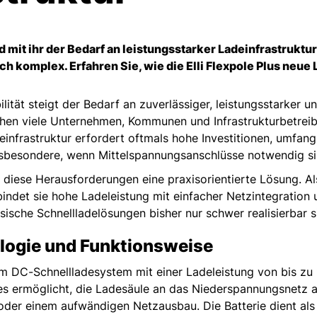
d mit ihr der Bedarf an leistungsstarker Ladeinfrastruktu
sch komplex. Erfahren Sie, wie die Elli Flexpole Plus neue
ität steigt der Bedarf an zuverlässiger, leistungsstarker u
stehen viele Unternehmen, Kommunen und Infrastrukturbetrei
infrastruktur erfordert oftmals hohe Investitionen, umfa
nsbesondere, wenn Mittelspannungsanschlüsse notwendig s
u diese Herausforderungen eine praxisorientierte Lösung. Al
bindet sie hohe Ladeleistung mit einfacher Netzintegration
ssische Schnellladelösungen bisher nur schwer realisierbar 
ologie und Funktionsweise
em DC-Schnellladesystem mit einer Ladeleistung von bis zu 
er es ermöglicht, die Ladesäule an das Niederspannungsnetz
der einem aufwändigen Netzausbau. Die Batterie dient als 