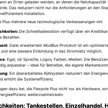
nn an Orten geladen werden, an denen die Netzkapazität al
ürde. Das reduziert nicht nur die Anforderungen an den St
neffizientere Installation.
le Plus mehrere neue technologische Verbesserungen mit:
ichkeiten:
Die Schnellladestation verfügt über ein Kreditka
es Bezahlen.
ment
: Dank erweitertem ModBus-Protokoll ist ein optimier
 und eine bessere Einbindung in das Stromnetz möglich.
ace
: Egal, ob Sprache, Logos, Farben, Medien: Die Benutze
ändig anpassbar – ideal für Betreiber, die eigene Markenko
lung
: Ein überarbeitetes Kühlsystem reduziert den Energiev
nd erhöht die Systemeffizienz.
en dazu bei, die Flexpole Plus nicht nur als Hardware, son
nergieeffizienz weiterzuentwickeln.
hkeiten: Tankestellen, Einzelhandel, H