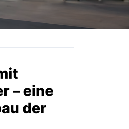
mit
r – eine
bau der