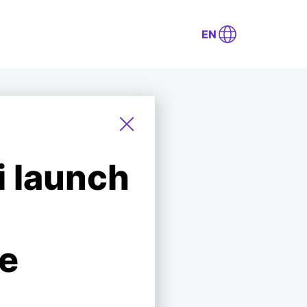
EN
i launch
e