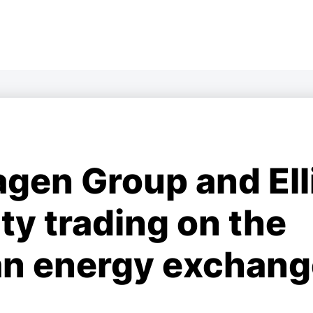
gen Group and Ell
ity trading on the
n energy exchang