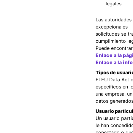
legales.
Las autoridades
excepcionales – 
solicitudes se t
cumplimiento leg
Puede encontrar 
Enlace a la pá
Enlace a la in
Tipos de usuari
El EU Data Act d
específicos en l
una empresa, un
datos generados 
Usuario particu
Un usuario parti
le han concedido
conectado o que 