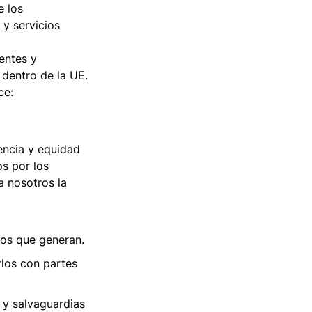
e los
 y servicios
entes y
 dentro de la UE.
ce:
encia y equidad
os por los
a nosotros la
tos que generan.
rlos con partes
 y salvaguardias