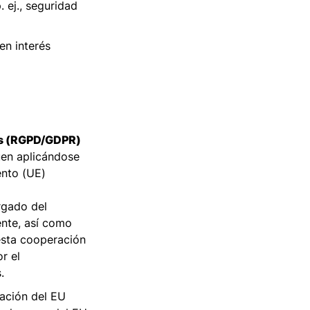
 ej., seguridad
en interés
os (RGPD/GDPR)
uen aplicándose
ento (UE)
gado del
ente, así como
esta cooperación
r el
.
cación del EU