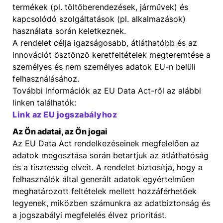
termékek (pl. töltőberendezések, járművek) és
kapcsolódó szolgáltatások (pl. alkalmazások)
használata során keletkeznek.
A rendelet célja igazságosabb, átláthatóbb és az
innovációt ösztönző keretfeltételek megteremtése a
személyes és nem személyes adatok EU-n belüli
felhasználásához.
További információk az EU Data Act-ről az alábbi
linken találhatók:
Link az EU jogszabályhoz
Az Ön adatai, az Ön jogai
Az EU Data Act rendelkezéseinek megfelelően az
adatok megosztása során betartjuk az átláthatóság
és a tisztesség elveit. A rendelet biztosítja, hogy a
felhasználók által generált adatok egyértelműen
meghatározott feltételek mellett hozzáférhetőek
legyenek, miközben számunkra az adatbiztonság és
a jogszabályi megfelelés élvez prioritást.