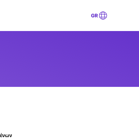
GR
μένων