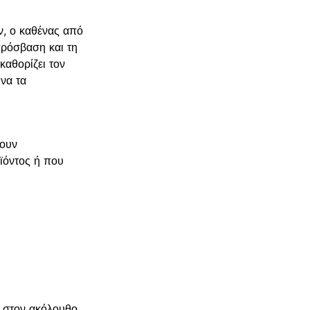
ν, ο καθένας από
πρόσβαση και τη
καθορίζει τον
να τα
χουν
ϊόντος ή που
ε στον ακόλουθο