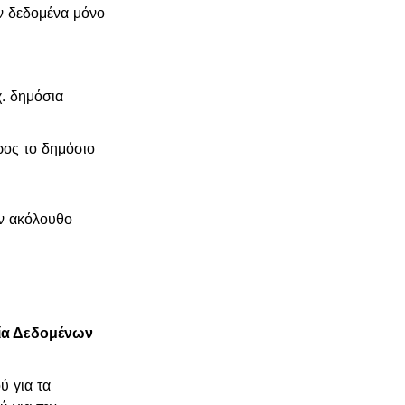
υν δεδομένα μόνο
χ. δημόσια
ρος το δημόσιο
ον ακόλουθο
σία Δεδομένων
ύ για τα