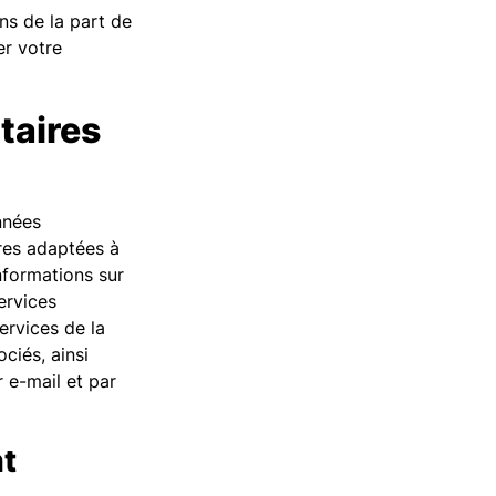
ns de la part de
r votre
taires
nnées
ires adaptées à
informations sur
ervices
services de la
ciés, ainsi
r e-mail et par
nt