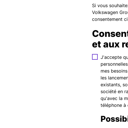
Si vous souhaite
Volkswagen Grou
consentement c
Consent
et aux 
J'accepte q
personnelles
mes besoins 
les lancemen
existants, so
société en r
qu'avec la m
téléphone à 
Possib