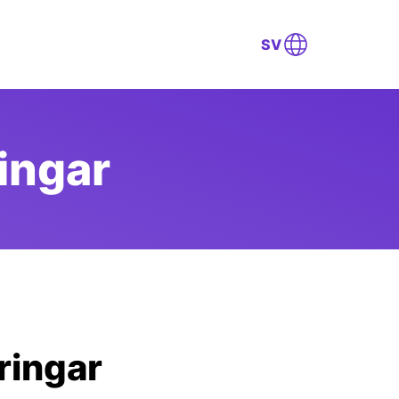
SV
ingar
ringar