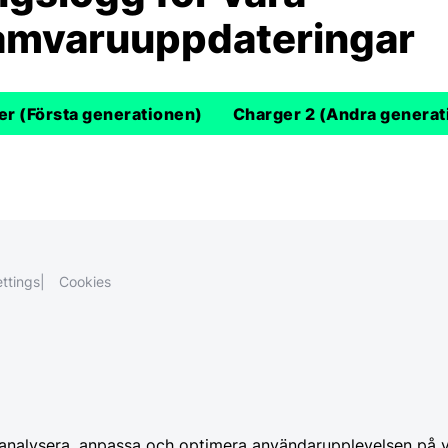
amvaruuppdateringar
er (Första generationen)
Charger 2 (Andra generat
ttings
Cookies
 analysera, anpassa och optimera användarupplevelsen på v