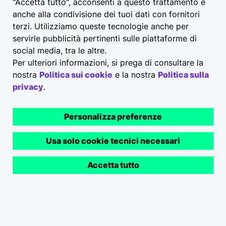
"Accetta tutto", acconsenti a questo trattamento e
operativa eccezionale. Gli utenti della
anche alla condivisione dei tuoi dati con fornitori
nostra tariffa Premium potranno inoltre
terzi. Utilizziamo queste tecnologie anche per
beneficiare di tariffe di ricarica
servirle pubblicità pertinenti sulle piattaforme di
esclusive e più convenienti.
social media, tra le altre.
I Partner attualmente inclusi sono IONITY,
Per ulteriori informazioni, si prega di consultare la
Ewiva, hub di ricarica Audi, Zunder, Aral
nostra
Politica sui cookie
e la nostra
Politica sulla
pulse, Mer Austria, Powerdot France e Mer
privacy
.
Sweden
Controllo continuo della qualità per
Personalizza preferenze
un'affidabilità operativa ottimale
Usa solo cookie tecnici necessari
Aggiornamento continuo nell´app dei punti
di ricarica attivi
Accetta tutto
Prezzi di ricarica ridotti⁴ per gli utenti che
sottoscrivono la tariffa Drive Highway