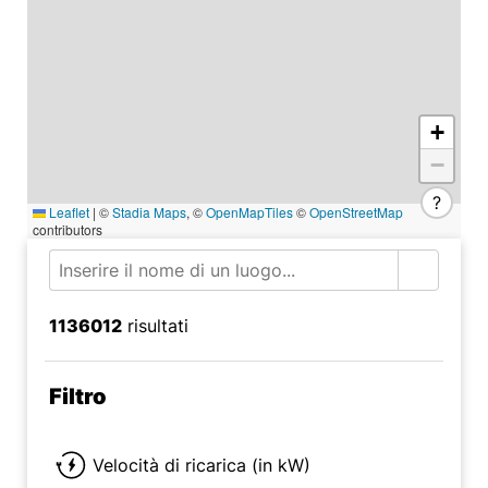
+
−
?
Leaflet
|
©
Stadia Maps
, ©
OpenMapTiles
©
OpenStreetMap
contributors
1136012
risultati
Filtro
Velocità di ricarica (in kW)