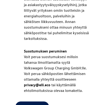
ja asiakastyytyväisyyskyselyihin), jotka
liittyvät yrityksen omiin tuotteisiin ja
energiahuoltoon, palveluihin ja
sähköisen liikkuvuuteen. Annan
suostumukseni ottaa minuun yhteyttä
sähköpostitse tai puhelimitse kyseisissä
tarkoituksissa.
Suostumuksen peruminen
Voit perua suostumuksesi milloin
tahansa ilmoittamatta syytä
Volkswagen Group Charging GmbH:lle.
Voit perua sähköpostien lähettämisen
ottamalla yhteyttä osoitteeseen
privacy@elli.eco
tai käyttämällä
ehtolimoituksissa olevaa lomaketta.