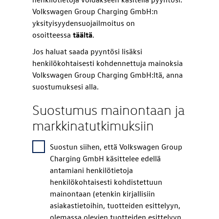
Volkswagen Group Charging GmbH:n
yksityisyydensuojailmoitus on
osoitteessa
täältä
.
Jos haluat saada pyyntösi lisäksi
henkilökohtaisesti kohdennettuja mainoksia
Volkswagen Group Charging GmbH:ltä, anna
suostumuksesi alla.
Suostumus mainontaan ja
markkinatutkimuksiin
Suostun siihen, että Volkswagen Group
Charging GmbH käsittelee edellä
antamiani henkilötietoja
henkilökohtaisesti kohdistettuun
mainontaan (etenkin kirjallisiin
asiakastietoihin, tuotteiden esittelyyn,
olemassa olevien tuotteiden esittelyyn