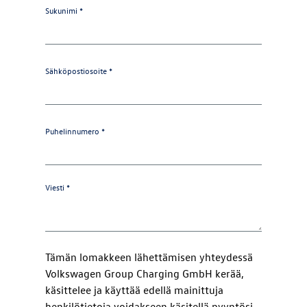
Sukunimi *
Sähköpostiosoite *
Puhelinnumero *
Viesti *
Tämän lomakkeen lähettämisen yhteydessä
Volkswagen Group Charging GmbH kerää,
käsittelee ja käyttää edellä mainittuja
henkilötietoja voidakseen käsitellä pyyntösi.