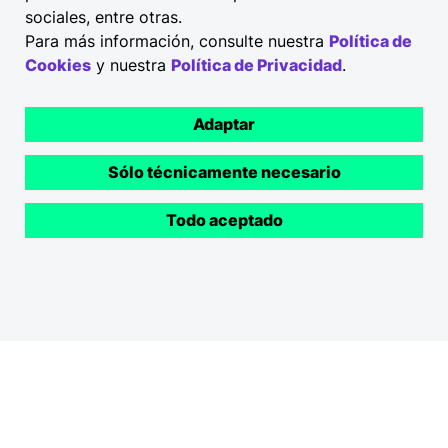
sociales, entre otras.
Para más información, consulte nuestra
Política de
Cookies
y nuestra
Política de Privacidad
.
Sobre nosotros
Somos Elli Mobility, emisores de tarjetas de
Adaptar
combustible y recarga que permiten utilizar
servicios de repostaje y carga sin necesidad de
Sólo técnicamente necesario
efectivo en toda Europa. La oferta de Elli Mobility
incluye una alta aceptación en estaciones de
Todo aceptado
servicio y puntos de recarga, y ofrece a clientes
nacionales e internacionales una generación de
informes de datos flexible.
More about Elli
Pie de imprenta