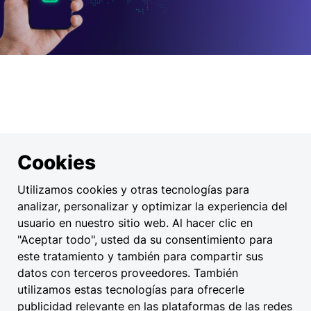
Solicitar vales de recarga
Solicite saldo de recarga para sus clientes, que se
puede canjear directamente en las aplicaciones
Volkswagen, myAudi, My CUPRA, MyŠkoda o Elli
Cookies
Charging.
Usted elige la cantidad y el importe, nosotros nos
Utilizamos cookies y otras tecnologías para
encargamos del resto.
analizar, personalizar y optimizar la experiencia del
usuario en nuestro sitio web. Al hacer clic en
"Aceptar todo", usted da su consentimiento para
Solicitar vales
este tratamiento y también para compartir sus
datos con terceros proveedores. También
utilizamos estas tecnologías para ofrecerle
publicidad relevante en las plataformas de las redes