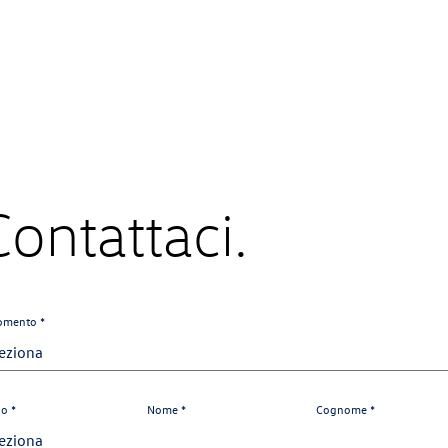
Contattaci.
omento *
lo *
Nome *
Cognome *