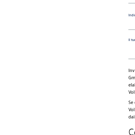
Indi
Il t
In
Gmb
ela
Vo
Se 
Vol
dai
C